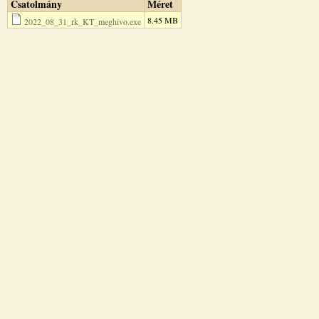
Csatolmány
Méret
8.45 MB
2022_08_31_rk_KT_meghivo.exe