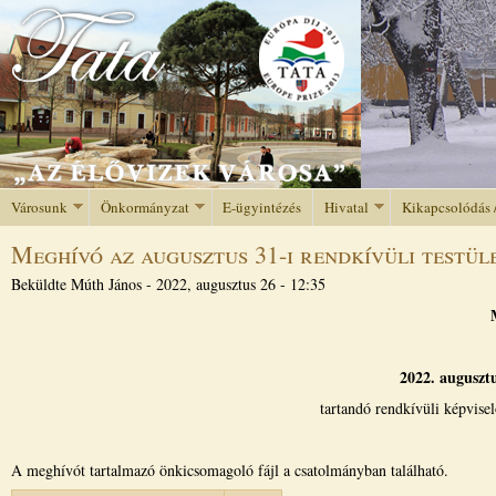
Jump to navigation
Városunk
Önkormányzat
E-ügyintézés
Hivatal
Kikapcsolódás 
Meghívó az augusztus 31-i rendkívüli testüle
Beküldte
Múth János
-
2022, augusztus 26 - 12:35
2022. augusztu
tartandó rendkívüli képvisel
A meghívót tartalmazó önkicsomagoló fájl a csatolmányban található.