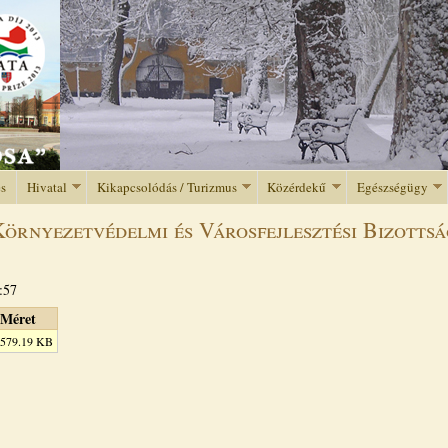
Jump to navigation
és
Hivatal
Kikapcsolódás / Turizmus
Közérdekű
Egészségügy
örnyezetvédelmi és Városfejlesztési Bizottság
:57
Méret
579.19 KB