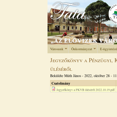
Városunk
Önkormányzat
E-ügyintéz
Jegyzőkönyv a Pénzügyi, K
üléséről
Beküldte
Múth János
-
2022, október 28 - 11
Csatolmány
Jegyzőkönyv a PKVB üléséről 2022.10.19.pdf