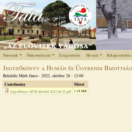
Jump to navigation
Városunk
Önkormányzat
E-ügyintézés
Hivatal
Kikapcsolódás 
Jegyzőkönyv a Humán és Ügyrendi Bizottság 2
Beküldte
Múth János
-
2022, október 28 - 12:00
Csatolmány
Méret
1.18 MB
Jegyzőkönyv HÜB üléséről 2022.06.22.pdf