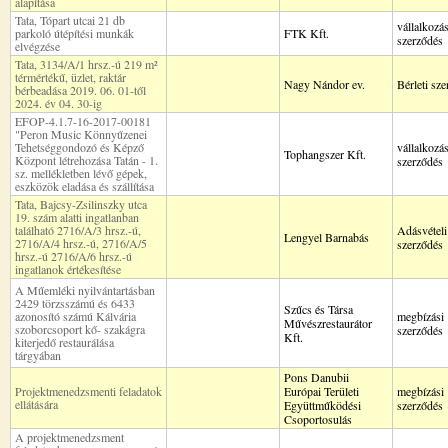
alapítása
Tata, Tópart utcai 21 db
vállalkozás
parkoló útépítési munkák
FTK Kft.
szerződés
elvégzése
Tata, 3134/A/1 hrsz.-ú 219 m²
térmértékű, üzlet, raktár
Nagy Nándor ev.
Bérleti sz
bérbeadása 2019. 06. 01-től
2024. év 04. 30-ig
EFOP-4.1.7-16-2017-00181
"Peron Music Könnyűzenei
Tehetséggondozó és Képző
vállalkozás
Tophangszer Kft.
Központ létrehozása Tatán - 1.
szerződés
sz. mellékletben lévő gépek,
eszközök eladása és szállítása
Tata, Bajcsy-Zsilinszky utca
19. szám alatti ingatlanban
található 2716/A/3 hrsz.-ú,
Adásvételi
Lengyel Barnabás
2716/A/4 hrsz.-ú, 2716/A/5
szerződés
hrsz.-ú 2716/A/6 hrsz.-ú
ingatlanok értékesítése
A Műemléki nyilvántartásban
2429 törzsszámú és 6433
Szűcs és Társa
azonosító számú Kálvária
megbízási
Művészrestaurátor
szoborcsoport kő- szakágra
szerződés
Kft.
kiterjedő restaurálása
tárgyában
Pons Danubii
Projektmenedzsmenti feladatok
Európai Területi
megbízási
ellátására
Együttműködési
szerződés
Csoportosulás
A projektmenedzsment