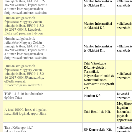
mintajárásában, EFOP-1.5.2-
Mentor Informatikai
vállalkozás
16-2017-00043, képzés tartása
és Oktatási Kft.
szerződés
a humán közszolgáltatásban
dolgozó szakemberek számára
Humán szolgáltatások
fejlesztése Magyary Zoltán
Mentor Informatikai
vállalkozás
mintajárásában, EFOP-1.5.2-
és Oktatási Kft.
szerződés
16-2017-00043, képzések:
Életrevaló program 3 évben
Humán szolgáltatások
fejlesztése Magyary Zoltán
mintajárásában, EFOP-1.5.2-
Mentor Informatikai
vállalkozás
16-2017-00043, képzés tartása
és Oktatási Kft.
szerződés
a humán közszolgáltatásban
dolgozó szakemberek számára
Tatai Városkapu
Humán szolgáltatások
Közművelődési,
fejlesztése Magyary Zoltán
Turisztikai,
mintajárásában, EFOP-1.5.2-
vállalkozás
Pályázatkoordináló és
16-2017-00043Rendezvény,
szerződés
Kommunikációs
előadássorozat,
Közhasznú Nonprofit
fürkészprogram szervezése
Zrt.
TOP 1.1.2-16 Inkubátorház
tervezési
Planbau Kft.
építése Tatán
szerződés
Megállapo
ingatlan
A tatai 10090. hrsz.-ú ingatlan
Tatai Rend-ház Kft.
használati
használati jogának apportálása
jogának
apportálás
Tata „Kőfaragó-ház”
vállalkozás
EP Konstruktív Kft.
rekonstrukciója
szerződés