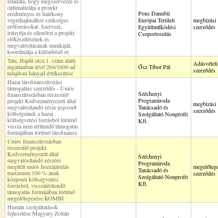
feladata, hogy megszervezze és
optimalizálja a projekt
Pons Danubii
eredményes és hatékony
végrehajtásához szükséges
Európai Területi
megbízási
erőforrásokat. Szervezi,
Együttműködési
szerződés
irányítja és ellenőrzi a projekt
Csoportosulás
előkészítésének és
megvalósításának munkáját,
koordinálja a különböző ré
Tata, Hajdú utca 1. szám alatti
Adásvételi
ingatlanban lévő 264/1600-ad
Ősz Tibor Pál
szerződés
tulajdoni hányad értékesítése
Hazai társfinanszírozási
támogatási szerződés - Uniós
Széchenyi
finanszírozásban részesülő
Programiroda
projekt Kedvezményezett által
megbízási
megvalósítandó része jogosult
Tanácsadó és
szerződés
költségeinek a hazai
Szolgáltató Nonprofit
költségvetési forrásból történő
Kft.
vissza nem térítendő támogatás
formájában történő társfinansz
Uniós finanszírozásban
részesülő projekt
Kedvezményezett által
Széchenyi
megvalósítandó részére
Programiroda
megítélt uniós hozzájárulás
megelőlege
Tanácsadó és
maximum 100 %-ának
szerződés
Szolgáltató Nonprofit
központi költségvetési
Kft.
forrásból, visszatérítendő
támogatás formájában történő
megelőlegezése KOMBI
Humán szolgáltatások
fejlesztése Magyary Zoltán