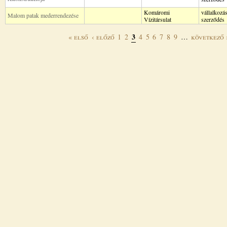
Komáromi
vállalkozás
Malom patak mederrendezése
Vízitársulat
szerződés
3
« első
‹ előző
1
2
4
5
6
7
8
9
…
következő 
Oldalak