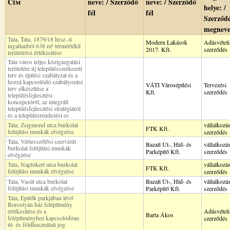
Cím
neve: / Szerződő
neve: / Szerződő
helye: /
fél
fél
Szerződ
megneve
Tata, Tata, 1879/18 hrsz.-ú
Modern Lakások
Adásvételi
ingatlanból 638 m² térmértékű
2017. Kft.
szerződés
területrész értékesítése
Tata város teljes közigazgatási
területére új településszerkezeti
terv és építési szabályzat és a
hozzá kapcsolódó szabályozási
VÁTI Városépítési
Tervezési
terv elkészítése a
Kft.
szerződés
településfejlesztési
koncepcióról, az integrált
településfejlesztési stratégiáról
és a településrendezési es
Tata, Zsigmond utca burkolat
vállalkozás
FTK Kft.
felújítási munkák elvégzése
szerződés
Tata, Vértesszőlősi szervízút
Bazalt Út-, Híd- és
vállalkozás
burkolat felújítási munkák
Parképítő Kft.
szerződés
elvégzése
Tata, Naplókert utca burkolat
vállalkozás
FTK Kft.
felújítási munkák elvégzése
szerződés
Tata, Vasút utca burkolat
Bazalt Út-, Híd- és
vállalkozás
felújítási munkák elvégzése
Parképítő Kft.
szerződés
Tata, Építők parkjában lévő
Borostyán ház felépítmény
értékesítése és a
Adásvételi
Barta Ákos
felépítményhez kapcsolódóan
szerződés
út- és földhasználati jog