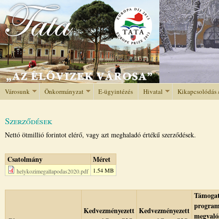
Jump to navigation
Városunk
Önkormányzat
E-ügyintézés
Hivatal
Kikapcsolódás 
Szerződések
Nettó ötmillió forintot elérő, vagy azt meghaladó értékű szerződések.
Csatolmány
Méret
1.54 MB
helykozimegallapodas2020.pdf
Támogat
progra
Kedvezményezett
Kedvezményezett
megvaló