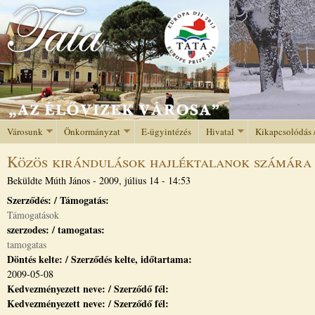
Jump to navigation
Városunk
Önkormányzat
E-ügyintézés
Hivatal
Kikapcsolódás 
Közös kirándulások hajléktalanok számára
Beküldte
Múth János
-
2009, július 14 - 14:53
Szerződés: / Támogatás:
Támogatások
szerzodes: / tamogatas:
tamogatas
Döntés kelte: / Szerződés kelte, időtartama:
2009-05-08
Kedvezményezett neve: / Szerződő fél:
Kedvezményezett neve: / Szerződő fél: