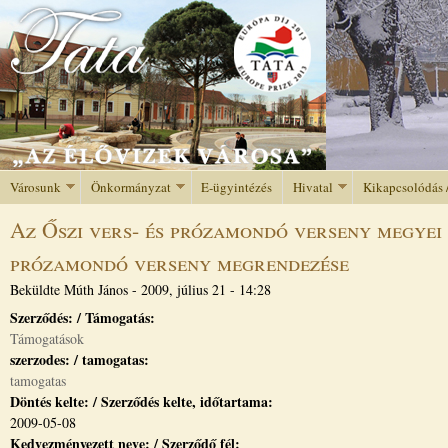
Jump to navigation
Városunk
Önkormányzat
E-ügyintézés
Hivatal
Kikapcsolódás 
Az Őszi vers- és prózamondó verseny megyei d
prózamondó verseny megrendezése
Beküldte
Múth János
-
2009, július 21 - 14:28
Szerződés: / Támogatás:
Támogatások
szerzodes: / tamogatas:
tamogatas
Döntés kelte: / Szerződés kelte, időtartama:
2009-05-08
Kedvezményezett neve: / Szerződő fél: