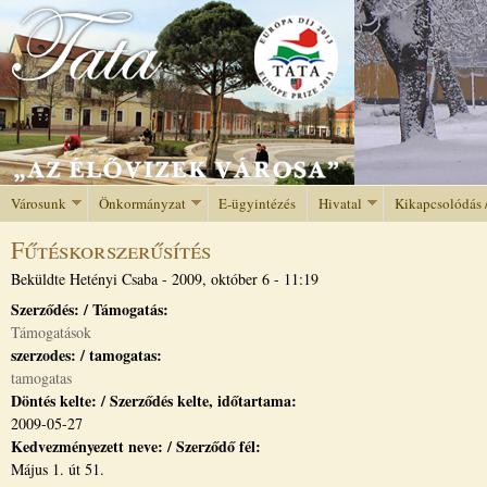
Jump to navigation
Városunk
Önkormányzat
E-ügyintézés
Hivatal
Kikapcsolódás 
Fűtéskorszerűsítés
Beküldte
Hetényi Csaba
-
2009, október 6 - 11:19
Szerződés: / Támogatás:
Támogatások
szerzodes: / tamogatas:
tamogatas
Döntés kelte: / Szerződés kelte, időtartama:
2009-05-27
Kedvezményezett neve: / Szerződő fél:
Május 1. út 51.