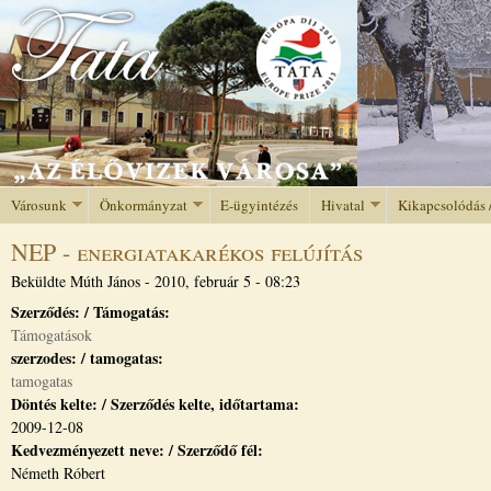
Jump to navigation
Városunk
Önkormányzat
E-ügyintézés
Hivatal
Kikapcsolódás 
NEP - energiatakarékos felújítás
Beküldte
Múth János
-
2010, február 5 - 08:23
Szerződés: / Támogatás:
Támogatások
szerzodes: / tamogatas:
tamogatas
Döntés kelte: / Szerződés kelte, időtartama:
2009-12-08
Kedvezményezett neve: / Szerződő fél:
Németh Róbert