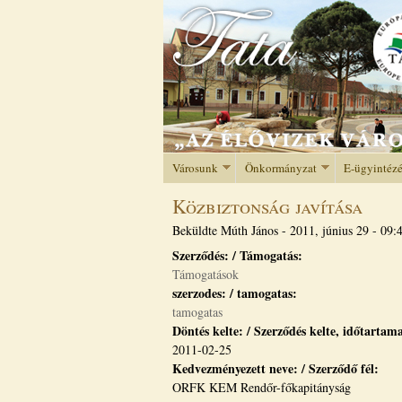
Városunk
Önkormányzat
E-ügyintéz
Közbiztonság javítása
Beküldte
Múth János
-
2011, június 29 - 09:
Szerződés: / Támogatás:
Támogatások
szerzodes: / tamogatas:
tamogatas
Döntés kelte: / Szerződés kelte, időtartam
2011-02-25
Kedvezményezett neve: / Szerződő fél:
ORFK KEM Rendőr-főkapitányság