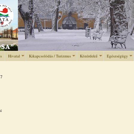
Jump to navigation
és
Hivatal
Kikapcsolódás / Turizmus
Közérdekű
Egészségügy
47
a: