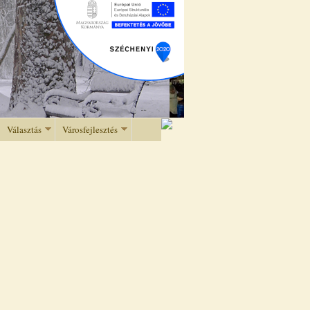
Választás
Városfejlesztés