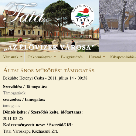
Jump to navigation
Városunk
Önkormányzat
E-ügyintézés
Hivatal
Kikapcsolódás 
Általános működési támogatás
Beküldte
Hetényi Csaba
-
2011, július 14 - 09:38
Szerződés: / Támogatás:
Támogatások
szerzodes: / tamogatas:
tamogatas
Döntés kelte: / Szerződés kelte, időtartama:
2011-02-25
Kedvezményezett neve: / Szerződő fél:
Tatai Városkapu Közhasznú Zrt.