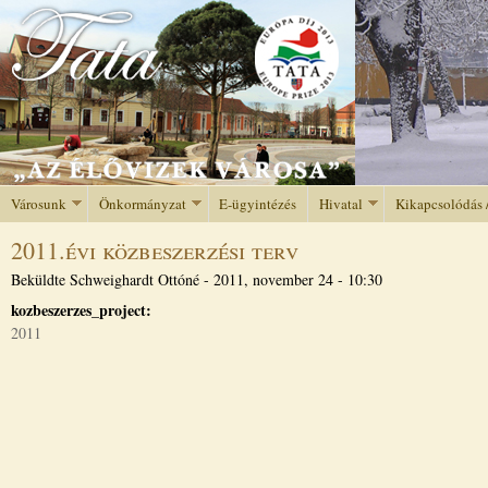
Jump to navigation
Városunk
Önkormányzat
E-ügyintézés
Hivatal
Kikapcsolódás 
2011.évi közbeszerzési terv
Beküldte
Schweighardt Ottóné
-
2011, november 24 - 10:30
kozbeszerzes_project:
2011