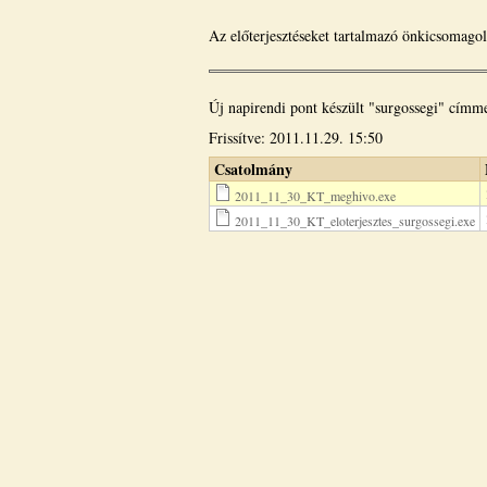
Az előterjesztéseket tartalmazó önkicsomagol
Új napirendi pont készült "surgossegi" címme
Frissítve: 2011.11.29. 15:50
Csatolmány
2011_11_30_KT_meghivo.exe
2011_11_30_KT_eloterjesztes_surgossegi.exe