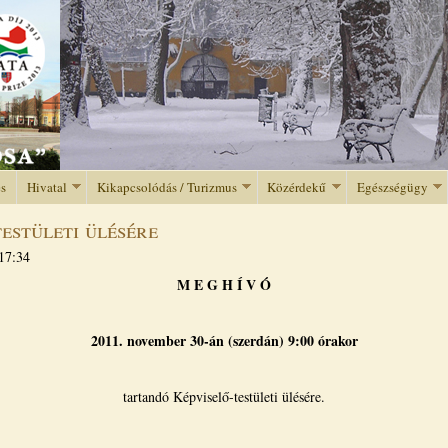
Jump to navigation
és
Hivatal
Kikapcsolódás / Turizmus
Közérdekű
Egészségügy
estületi ülésére
17:34
M E G H Í V Ó
2011. november 30-án (szerdán) 9:00 órakor
tartandó Képviselő-testületi ülésére.