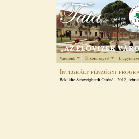
Városunk
Önkormányzat
E-ügyintéz
Integrált pénzügyi progr
Beküldte
Schweighardt Ottóné
-
2012, februá