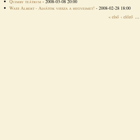
Quimby teátrum
-
2008-03-08 20:00
Wass Albert - Adjátok vissza a hegyeimet!
-
2008-02-28 18:00
« első
‹ előző
…
Oldalak