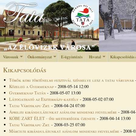
Jump to navigation
Városunk
Önkormányzat
E-ügyintézés
Hivatal
Kikapcsolódás 
Kikapcsolódás
Török kori történelmi fesztivál színhelye lesz a tatai várudvar
Közeleg a Gyermeknap
-
2008-05-14 12:00
Gyermeknap Tatán
-
2008-05-07 13:00
Látogatható az Eszterházy-kastély
-
2008-05-02 07:00
Tatai Városkapu Zrt.
-
2008-04-24 07:00
Áprilisi kirándulásunkat ajánlom mindenki figyelmébe
-
2008-04
KŐBE ZÁRT ÉLET - ősi mesterségek üzenete
-
2008-04-14 13:00
Tatai Városkapu Zrt.
-
2008-03-25 07:00
Márciusi kirándulásunkat ajánlom mindenki figyelmébe
-
2008-0