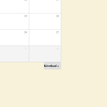
19
20
26
27
3
4
Következő »