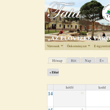
Városunk
Önkormányzat
E-ügyintéz
Hónap
(aktív fül)
Hét
Nap
Év
Elsődleges fülek
« Előző
hétfő
kedd
14
31
7