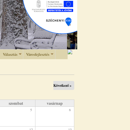
Választás
Városfejlesztés
Következő »
szombat
vasárnap
5
6
12
13