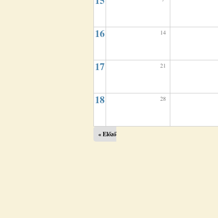
15
16
14
17
21
18
28
« Előző