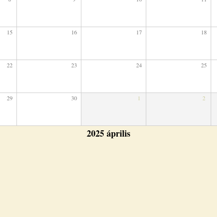
15
16
17
18
22
23
24
25
29
30
1
2
2025 április