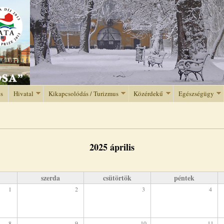
Jump to navigation
és
Hivatal
Kikapcsolódás / Turizmus
Közérdekű
Egészségügy
2025 április
szerda
csütörtök
péntek
1
2
3
4
8
9
10
11