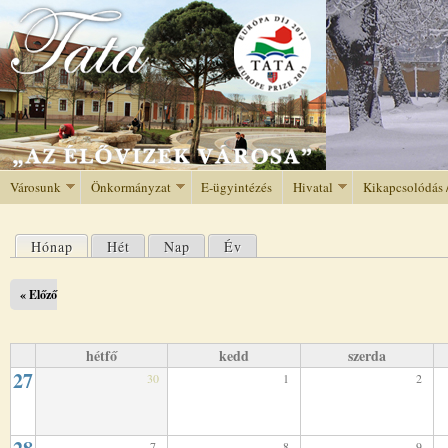
Jump to navigation
Városunk
Önkormányzat
E-ügyintézés
Hivatal
Kikapcsolódás 
Hónap
(aktív fül)
Hét
Nap
Év
Elsődleges fülek
« Előző
hétfő
kedd
szerda
27
30
1
2
7
8
9