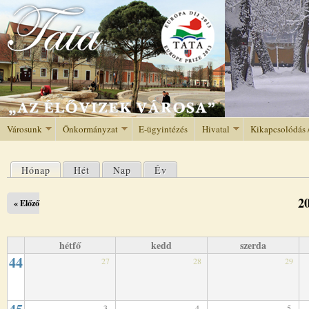
Jump to navigation
Városunk
Önkormányzat
E-ügyintézés
Hivatal
Kikapcsolódás 
Hónap
(aktív fül)
Hét
Nap
Év
Elsődleges fülek
2
« Előző
hétfő
kedd
szerda
44
27
28
29
3
4
5