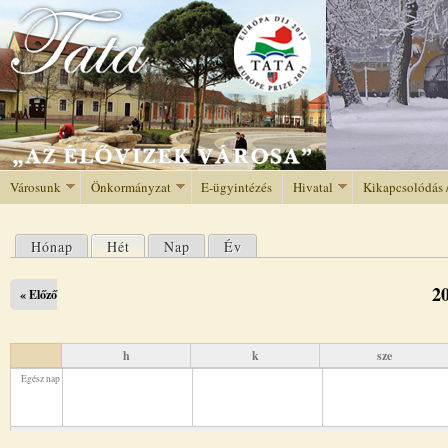
Jump to navigation
Városunk
Önkormányzat
E-ügyintézés
Hivatal
Kikapcsolódás 
Hónap
Hét
(aktív fül)
Nap
Év
Elsődleges fülek
2
« Előző
h
k
sze
Egész nap