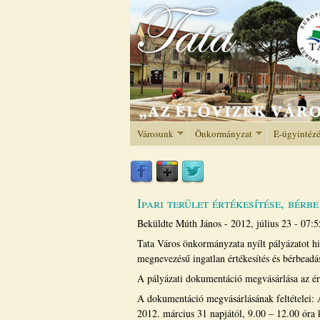
Városunk
Önkormányzat
E-ügyintéz
Ipari terület értékesítése, bérb
Beküldte
Múth János
-
2012, július 23 - 07:5
Tata Város önkormányzata nyílt pályázatot hi
megnevezésű ingatlan értékesítés és bérbeadás
A pályázati dokumentáció megvásárlása az érv
A dokumentáció megvásárlásának feltételei: A
2012. március 31 napjától, 9.00 – 12.00 óra 