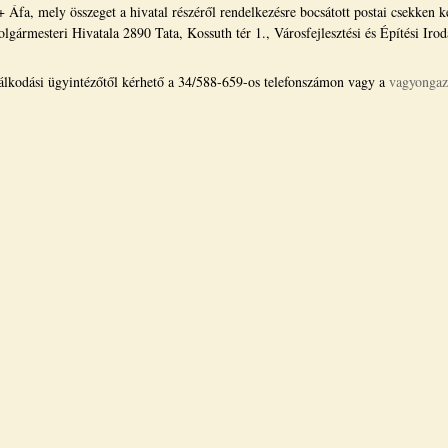
Áfa, mely összeget a hivatal részéről rendelkezésre bocsátott postai csekken ke
ármesteri Hivatala 2890 Tata, Kossuth tér 1., Városfejlesztési és Építési Irod
lkodási ügyintézőtől kérhető a 34/588-659-os telefonszámon vagy a
vagyongaz