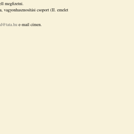
ll megfizetni.
a, vagyonhasznosítási csoport (II. emelet
d@tata.hu
e-mail címen.