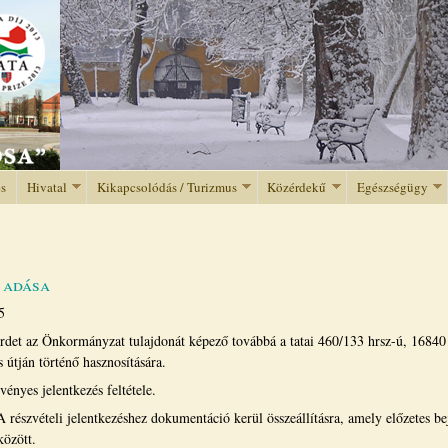
Jump to navigation
és
Hivatal
Kikapcsolódás / Turizmus
Közérdekű
Egészségügy
e adása
5
rdet az Önkormányzat tulajdonát képező továbbá a tatai 460/133 hrsz-ú, 16840 
 útján történő hasznosítására.
ényes jelentkezés feltétele.
 részvételi jelentkezéshez dokumentáció kerül összeállításra, amely előzetes b
között.