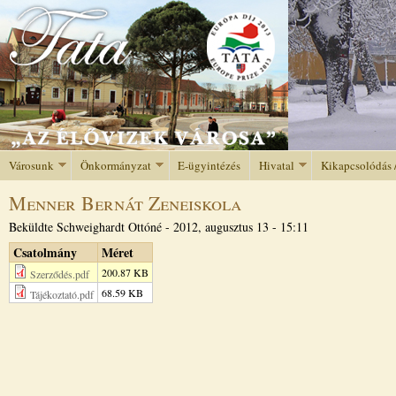
Jump to navigation
Városunk
Önkormányzat
E-ügyintézés
Hivatal
Kikapcsolódás 
Menner Bernát Zeneiskola
Beküldte
Schweighardt Ottóné
-
2012, augusztus 13 - 15:11
Csatolmány
Méret
200.87 KB
Szerződés.pdf
68.59 KB
Tájékoztató.pdf