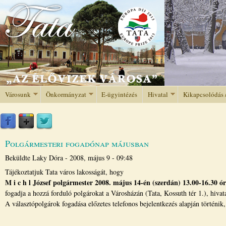
Jump to navigation
Városunk
Önkormányzat
E-ügyintézés
Hivatal
Kikapcsolódás 
Polgármesteri fogadónap májusban
Beküldte
Laky Dóra
-
2008, május 9 - 09:48
Tájékoztatjuk Tata város lakosságát, hogy
M i c h l József polgármester 2008. május 14-én (szerdán) 13.00-16.30 ór
fogadja a hozzá forduló polgárokat a Városházán (Tata, Kossuth tér 1.), hivat
A választópolgárok fogadása előzetes telefonos bejelentkezés alapján történi