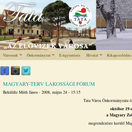
Jump to navigation
Városunk
Önkormányzat
E-ügyintézés
Hivatal
Kikapcsolódás 
MAGYARY-TERV LAKOSSÁGI FÓRUM
Beküldte
Múth János
-
2008, május 24 - 15:15
Tata Város Önkormányzata tis
október 19-
a Magyary Zol
megrendezésre kerülő Mag