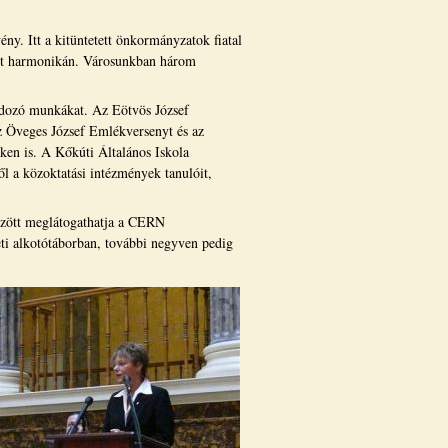
ny. Itt a kitüntetett önkormányzatok fiatal
eget harmonikán. Városunkban három
ondozó munkákat. Az Eötvös József
 Öveges József Emlékversenyt és az
ken is. A Kőkúti Általános Iskola
l a közoktatási intézmények tanulóit,
özött meglátogathatja a CERN
zeti alkotótáborban, további negyven pedig