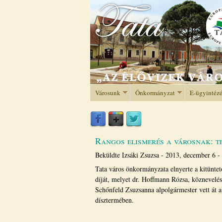
Városunk
Önkormányzat
E-ügyintéz
Rangos elismerés a városnak: t
Beküldte
Izsáki Zsuzsa
-
2013, december 6 -
Tata város önkormányzata elnyerte a kitünte
díját, melyet dr. Hoffmann Rózsa, köznevelés
Schőnfeld Zsuzsanna alpolgármester vett á
dísztermében.