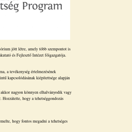
órium jött létre, amely több szempontot is
tató és Fejlesztő Intézet főigazgatója.
áma, a tevékenység értelmezésének
intű kapcsolódásának kiépítettsége alapján
t, akkor nagyon könnyen elhalványodik vagy
r. Hozzátette, hogy a tehetséggondozás
iemelte, hogy fontos megadni a tehetséges