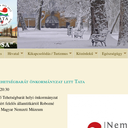
Jump to navigation
és
Hivatal
Kikapcsolódás / Turizmus
Közérdekű
Egészségügy
ehetségbarát önkormányzat lett Tata
 20:30
tő Tehetségbarát helyi önkormányzat
ért felelős államtitkártól Robozné
t a Magyar Nemzeti Múzeum