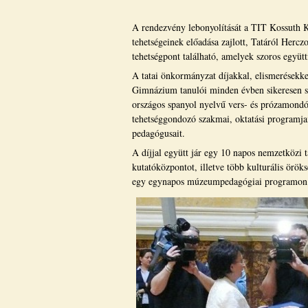
A rendezvény lebonyolítását a TIT Kossuth Kl
tehetségeinek előadása zajlott, Tatáról Her
tehetségpont található, amelyek szoros együt
A tatai önkormányzat díjakkal, elismerésekke
Gimnázium tanulói minden évben sikeresen s
országos spanyol nyelvű vers- és prózamondó 
tehetséggondozó szakmai, oktatási programjai
pedagógusait.
A díjjal együtt jár egy 10 napos nemzetközi
kutatóközpontot, illetve több kulturális örök
egy egynapos múzeumpedagógiai programon