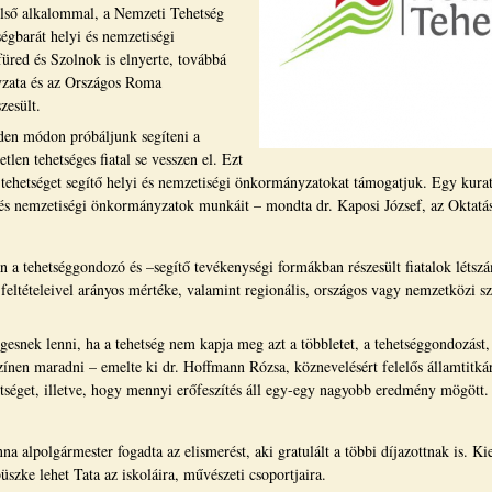
első alkalommal, a Nemzeti Tehetség
égbarát helyi és nemzetiségi
üred és Szolnok is elnyerte, továbbá
zata és az Országos Roma
zesült.
den módon próbáljunk segíteni a
len tehetséges fiatal se vesszen el. Ezt
 tehetséget segítő helyi és nemzetiségi önkormányzatokat támogatjuk. Egy kurat
és nemzetiségi önkormányzatok munkáit – mondta dr. Kaposi József, az Oktatásku
 a tehetséggondozó és –segítő tevékenységi formákban részesült fiatalok létsz
feltételeivel arányos mértéke, valamint regionális, országos vagy nemzetközi sz
gesnek lenni, ha a tehetség nem kapja meg azt a többletet, a tehetséggondozás
színen maradni – emelte ki dr. Hoffmann Rózsa, köznevelésért felelős államtitká
hetséget, illetve, hogy mennyi erőfeszítés áll egy-egy nagyobb eredmény mögött.
a alpolgármester fogadta az elismerést, aki gratulált a többi díjazottnak is. K
üszke lehet Tata az iskoláira, művészeti csoportjaira.