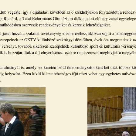
ub végezte, így a díjátadást követően az ő székhelyükön folytatódott a rendezvé
czog Richárd, a Tatai Református Gimnázium diákja adott elő egy zenei egyvel
tműködésben szervezik rendezvényeiket és keresik lehetőségeiket.
l járul hozzá a szakmai tevékenység elismeréséhez, aktívan segíti a tehetségg
zerepelnek az OKTV különböző szaktárgyi döntőiben, évek óta megrendezik az
versenyt, továbbá sikeresen szerepelnek különböző sport és kulturális versenye
k is hozzájárultak a díj elnyeréséhez, ezekre rendszeresen meghívják a megyébő
 tanulmányút is, amelynek keretén belül önkormányzatonként hét diák többek k
ség helyszínt. Ezen kívül kilenc tehetséges ifjú részt vehet egy egyhetes művés
.