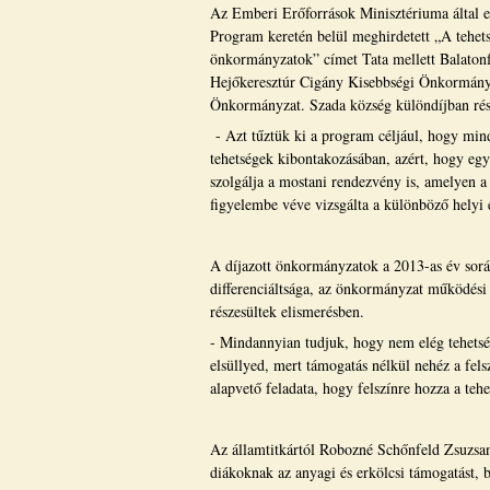
Az Emberi Erőforrások Minisztériuma által 
Program keretén belül meghirdetett „A tehets
önkormányzatok” címet Tata mellett Balatonf
Hejőkeresztúr Cigány Kisebbségi Önkormány
Önkormányzat. Szada község különdíjban rés
- Azt tűztük ki a program céljául, hogy min
tehetségek kibontakozásában, azért, hogy egyet
szolgálja a mostani rendezvény is, amelyen a
figyelembe véve vizsgálta a különböző helyi 
A díjazott önkormányzatok a 2013-as év során
differenciáltsága, az önkormányzat működési 
részesültek elismerésben.
- Mindannyian tudjuk, hogy nem elég tehetsé
elsüllyed, mert támogatás nélkül nehéz a fel
alapvető feladata, hogy felszínre hozza a te
Az államtitkártól Robozné Schőnfeld Zsuzsann
diákoknak az anyagi és erkölcsi támogatást, b