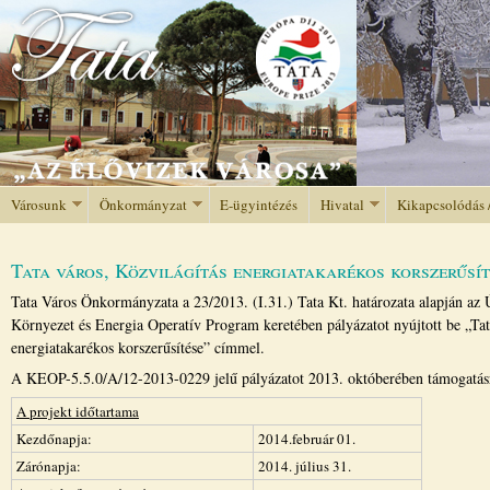
Jump to navigation
Városunk
Önkormányzat
E-ügyintézés
Hivatal
Kikapcsolódás 
Tata város, Közvilágítás energiatakarékos korszerűsít
Tata Város Önkormányzata a 23/2013. (I.31.) Tata Kt. határozata alapján az 
Környezet és Energia Operatív Program keretében pályázatot nyújtott be „Tat
energiatakarékos korszerűsítése” címmel.
A KEOP-5.5.0/A/12-2013-0229 jelű pályázatot 2013. októberében támogatásra
A projekt időtartama
Kezdőnapja:
2014.február 01.
Zárónapja:
2014. július 31.