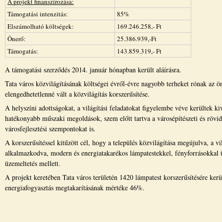
A projekt finanszírozása:
Támogatási intenzitás:
85%
Elszámolható költségek:
169.246.258,- Ft
Önerő:
25.386.939,-Ft
Támogatás:
143.859.319,- Ft
A támogatási szerződés 2014. január hónapban került aláírásra.
Tata város közvilágításának költségei évről-évre nagyobb terheket rónak az ö
elengedhetetlenné vált a közvilágítás korszerűsítése.
A helyszíni adottságokat, a világítási feladatokat figyelembe véve kerültek ki
hatékonyabb műszaki megoldások, szem előtt tartva a városépítészeti és rövid
városfejlesztési szempontokat is.
A korszerűsítéssel kitűzött cél, hogy a település közvilágítása megújulva, a vi
alkalmazkodva, modern és energiatakarékos lámpatestekkel, fényforrásokkal
üzemeltetés mellett.
A projekt keretében Tata város területén 1420 lámpatest korszerűsítésére kerül
energiafogyasztás megtakarításának mértéke 46%.