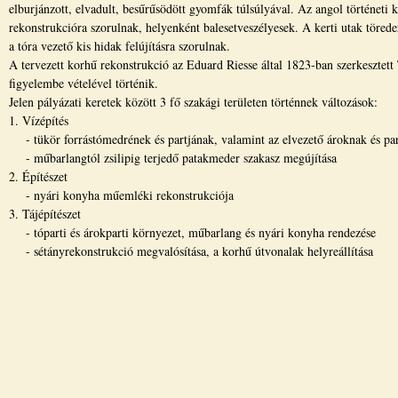
elburjánzott, elvadult, besűrűsödött gyomfák túlsúlyával. Az angol történeti 
rekonstrukcióra szorulnak, helyenként balesetveszélyesek. A kerti utak töred
a tóra vezető kis hidak felújításra szorulnak.
A tervezett korhű rekonstrukció az Eduard Riesse által 1823-ban szerkesztett
figyelembe vételével történik.
Jelen pályázati keretek között 3 fő szakági területen történnek változások:
1. Vízépítés
- tükör forrástómedrének és partjának, valamint az elvezető ároknak és part
- műbarlangtól zsilipig terjedő patakmeder szakasz megújítása
2. Építészet
- nyári konyha műemléki rekonstrukciója
3. Tájépítészet
- tóparti és árokparti környezet, műbarlang és nyári konyha rendezése
- sétányrekonstrukció megvalósítása, a korhű útvonalak helyreállítása