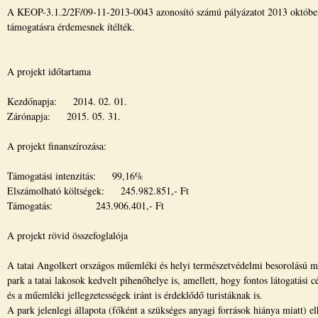
A KEOP-3.1.2/2F/09-11-2013-0043 azonosító számú pályázatot 2013 október
támogatásra érdemesnek ítélték.
A projekt időtartama
Kezdőnapja: 2014. 02. 01.
Zárónapja: 2015. 05. 31.
A projekt finanszírozása:
Támogatási intenzitás: 99,16%
Elszámolható költségek: 245.982.851,- Ft
Támogatás: 243.906.401,- Ft
A projekt rövid összefoglalója
A tatai Angolkert országos műemléki és helyi természetvédelmi besorolású m
park a tatai lakosok kedvelt pihenőhelye is, amellett, hogy fontos látogatási c
és a műemléki jellegzetességek iránt is érdeklődő turistáknak is.
A park jelenlegi állapota (főként a szükséges anyagi források hiánya miatt) e