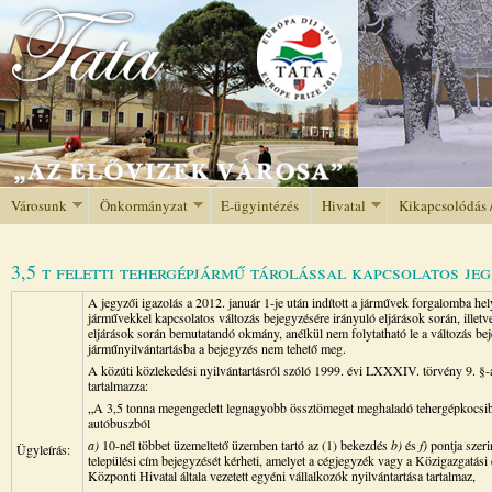
Jump to navigation
Városunk
Önkormányzat
E-ügyintézés
Hivatal
Kikapcsolódás 
3,5 t feletti tehergépjármű tárolással kapcsolatos je
A jegyzői igazolás a 2012. január 1-je után indított a járművek forgalomba hel
járművekkel kapcsolatos változás bejegyzésére irányuló eljárások során, illetv
eljárások során bemutatandó okmány, anélkül nem folytatható le a változás beje
járműnyilvántartásba a bejegyzés nem tehető meg.
A közúti közlekedési nyilvántartásról szóló 1999. évi LXXXIV. törvény 9. §-
tartalmazza:
„A 3,5 tonna megengedett legnagyobb össztömeget meghaladó tehergépkocsibó
autóbuszból
a)
10-nél többet üzemeltető üzemben tartó az (1) bekezdés
b)
és
f)
pontja szeri
Ügyleírás:
települési cím bejegyzését kérheti, amelyet a cégjegyzék vagy a Közigazgatási
Központi Hivatal általa vezetett egyéni vállalkozók nyilvántartása tartalmaz,