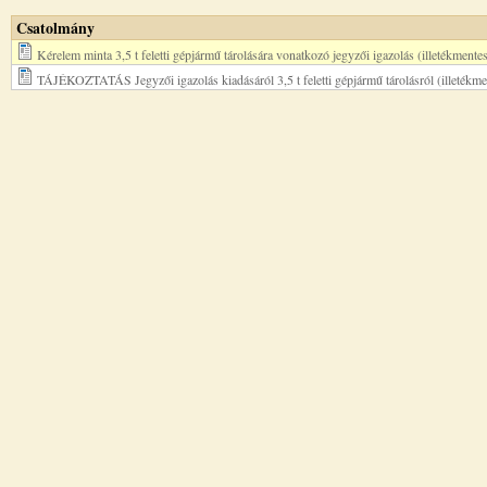
Csatolmány
Kérelem minta 3,5 t feletti gépjármű tárolására vonatkozó jegyzői igazolás (illetékmente
TÁJÉKOZTATÁS Jegyzői igazolás kiadásáról 3,5 t feletti gépjármű tárolásról (illetékme