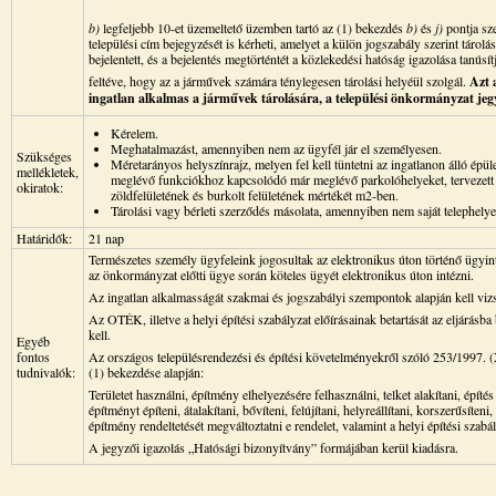
b)
legfeljebb 10-et üzemeltető üzemben tartó az (1) bekezdés
b)
és
j)
pontja sz
települési cím bejegyzését is kérheti, amelyet a külön jogszabály szerint tárol
bejelentett, és a bejelentés megtörténtét a közlekedési hatóság igazolása tanúsít
feltéve, hogy az a járművek számára ténylegesen tárolási helyéül szolgál.
Azt 
ingatlan alkalmas a járművek tárolására, a települési önkormányzat jegy
Kérelem.
Meghatalmazást, amennyiben nem az ügyfél jár el személyesen.
Szükséges
Méretarányos helyszínrajz, melyen fel kell tüntetni az ingatlanon álló épül
mellékletek,
meglévő funkciókhoz kapcsolódó már meglévő parkolóhelyeket, tervezett p
okiratok:
zöldfelületének és burkolt felületének mértékét m2-ben.
Tárolási vagy bérleti szerződés másolata, amennyiben nem saját telephelye
Határidők:
21 nap
Természetes személy ügyfeleink jogosultak az elektronikus úton történő ügyin
az önkormányzat előtti ügye során köteles ügyét elektronikus úton intézni.
Az ingatlan alkalmasságát szakmai és jogszabályi szempontok alapján kell vizs
Az OTÉK, illetve a helyi építési szabályzat előírásainak betartását az eljárás
kell.
Egyéb
fontos
Az országos településrendezési és építési követelményekről szóló 253/1997. 
tudnivalók:
(1) bekezdése alapján:
Területet használni, építmény elhelyezésére felhasználni, telket alakítani, építés 
építményt építeni, átalakítani, bővíteni, felújítani, helyreállítani, korszerűsíte
építmény rendeltetését megváltoztatni e rendelet, valamint a helyi építési szabá
A jegyzői igazolás „Hatósági bizonyítvány” formájában kerül kiadásra.