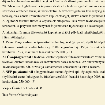
díjemelés elmaradása miatti hiányt. A következő állami gázáremelést már kényt
2007-ben már foglalkozott a képviselő-testület a távhőszolgáltató működéséve
szerződés keretében kívánják üzemeltetni. A távhőszolgáltatási tevékenység
társaság csak annak üzemeltetésére kap lehetőséget, illetve annak folyamatos fe
A legutóbbi testületi ülésen a képviselők elfogadták Tata Város távhőszolgált
tervezetét. A pályázat eredményéről folyamatosan tájékoztatjuk a lakosságot.
A lakossági fórumon tájékoztatást kapnak az alábbi pályázati lehetőségekről
fűtési költségeket.
Panel Programban
A
az iparosított technológiával (pl. panel) épült lakóépü
fűtéskorszerűsítés) beadási határideje 2008. augusztus 1-je. Pályázók csak a
beruházás 1/3-a, maximum lakásonként 250.000,- Ft.
Öko-programnál
Az
a távhővel ellátott épületek fűtéskorszerűsítésre vonat
távhővel ellátott társasházak és szövetkezeti házak lehetnek. Az önkormányza
Távhőszolgáltató Kft. biztosítja kamatmentes kölcsönként a lakók részére.
NEP pályázatoknál
A
a hagyományos technológiával (pl. téglaépületek, csal
(nyílászáró-csere, hőszigetelés, fűtéskorszerűsítés) beadási határideje 200
lakásonként 250.000,- Ft.
Várjuk Önöket és kérdéseiket!
Tata Város Önkormányzata