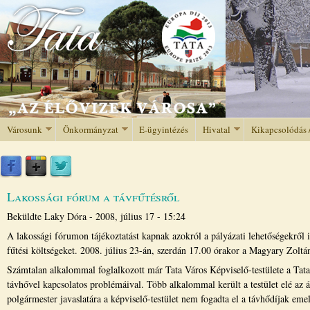
Jump to navigation
Városunk
Önkormányzat
E-ügyintézés
Hivatal
Kikapcsolódás 
Lakossági fórum a távfűtésről
Beküldte
Laky Dóra
-
2008, július 17 - 15:24
A lakossági fórumon tájékoztatást kapnak azokról a pályázati lehetőségekről
fűtési költségeket. 2008. július 23-án, szerdán 17.00 órakor a Magyary Zol
Számtalan alkalommal foglalkozott már Tata Város Képviselő-testülete a Tatai
távhővel kapcsolatos problémáival. Több alkalommal került a testület elé az ár
polgármester javaslatára a képviselő-testület nem fogadta el a távhődíjak em