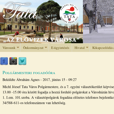
Jump to navigation
Városunk
Önkormányzat
E-ügyintézés
Hivatal
Kikapcsolódás 
Polgármesteri fogadóóra
Beküldte
Ábrahám Ágnes
-
2017, június 15 - 09:27
Michl József Tata Város Polgármestere, és a 7. egyéni választókerület képvis
13.00 -15.00 óra között fogadja a hozzá forduló polgárokat a Városházán hiva
1. I.em. 101.szoba. A választópolgárok fogadása előzetes telefonos bejelentke
34/588-611-os telefonszámon van lehetőség.