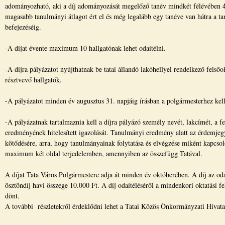
adományozható, aki a díj adományozását megelőző tanév mindkét félévében 4
magasabb tanulmányi átlagot ért el és még legalább egy tanéve van hátra a t
befejezéséig.
-A díjat évente maximum 10 hallgatónak lehet odaítélni.
-A díjra pályázatot nyújthatnak be tatai állandó lakóhellyel rendelkező felsőo
résztvevő hallgatók.
-A pályázatot minden év augusztus 31. napjáig írásban a polgármesterhez kell
-A pályázatnak tartalmaznia kell a díjra pályázó személy nevét, lakcímét, a f
eredményének hitelesített igazolását. Tanulmányi eredmény alatt az érdemjegy
kötődésére, arra, hogy tanulmányainak folytatása és elvégzése miként kapcsoló
maximum két oldal terjedelemben, amennyiben az összefügg Tatával.
A díjat Tata Város Polgármestere adja át minden év októberében. A díj az odaí
ösztöndíj havi összege 10.000 Ft. A díj odaítéléséről a mindenkori oktatási f
dönt.
A további részletekről érdeklődni lehet a Tatai Közös Önkormányzati Hivat