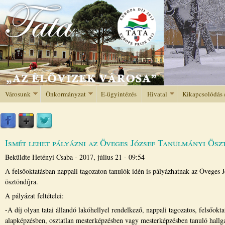
Jump to navigation
Városunk
Önkormányzat
E-ügyintézés
Hivatal
Kikapcsolódás 
Ismét lehet pályázni az Öveges József Tanulmányi Ösz
Beküldte
Hetényi Csaba
-
2017, július 21 - 09:54
A felsőoktatásban nappali tagozaton tanulók idén is pályázhatnak az Öveges J
ösztöndíjra.
A pályázat feltételei:
-A díj olyan tatai állandó lakóhellyel rendelkező, nappali tagozatos, felsőokt
alapképzésben, osztatlan mesterképzésben vagy mesterképzésben tanuló hallg