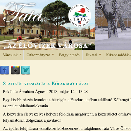
Jump to navigation
Városunk
Önkormányzat
E-ügyintézés
Hivatal
Kikapcsolódás 
Statikus vizsgálja a Kőfaragó-házat
Beküldte
Ábrahám Ágnes
-
2018, május 14 - 13:28
Egy kisebb részén leomlott a hétvégén a Fazekas utcában található Kőfaragó-h
az épület oldalhomlokzatán.
A közvetlen életveszélyes helyzet feloldása megtörtént, a közterületet omlás
folyamatosan dolgoznak a javításon.
Az épület felújítására vonatkozó közbeszerzést a tulajdonos Tata Város Önko