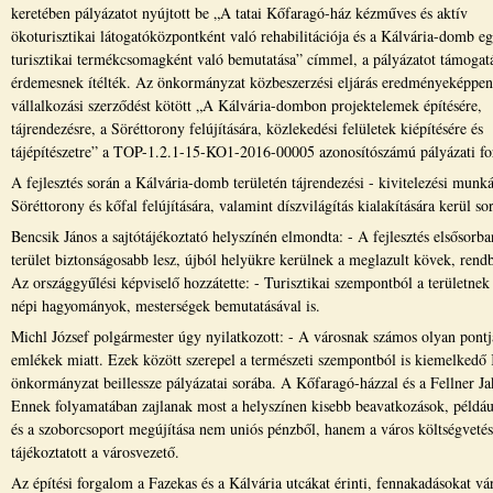
keretében pályázatot nyújtott be „A tatai Kőfaragó-ház kézműves és aktív
ökoturisztikai látogatóközpontként való rehabilitációja és a Kálvária-domb e
turisztikai termékcsomagként való bemutatása” címmel, a pályázatot támogat
érdemesnek ítélték. Az önkormányzat közbeszerzési eljárás eredményeképpen
vállalkozási szerződést kötött „A Kálvária-dombon projektelemek építésére,
tájrendezésre, a Söréttorony felújítására, közlekedési felületek kiépítésére és
tájépítészetre” a TOP-1.2.1-15-KO1-2016-00005 azonosítószámú pályázati fo
A fejlesztés során a Kálvária-domb területén tájrendezési - kivitelezési munká
Söréttorony és kőfal felújítására, valamint díszvilágítás kialakítására kerül sor
Bencsik János a sajtótájékoztató helyszínén elmondta: - A fejlesztés elsősorb
terület biztonságosabb lesz, újból helyükre kerülnek a meglazult kövek, rendb
Az országgyűlési képviselő hozzátette: - Turisztikai szempontból a területne
népi hagyományok, mesterségek bemutatásával is.
Michl József polgármester úgy nyilatkozott: - A városnak számos olyan pontj
emlékek miatt. Ezek között szerepel a természeti szempontból is kiemelkedő Ká
önkormányzat beillessze pályázatai sorába. A Kőfaragó-házzal és a Fellner J
Ennek folyamatában zajlanak most a helyszínen kisebb beavatkozások, például 
és a szoborcsoport megújítása nem uniós pénzből, hanem a város költségvetésé
tájékoztatott a városvezető.
Az építési forgalom a Fazekas és a Kálvária utcákat érinti, fennakadásokat vá