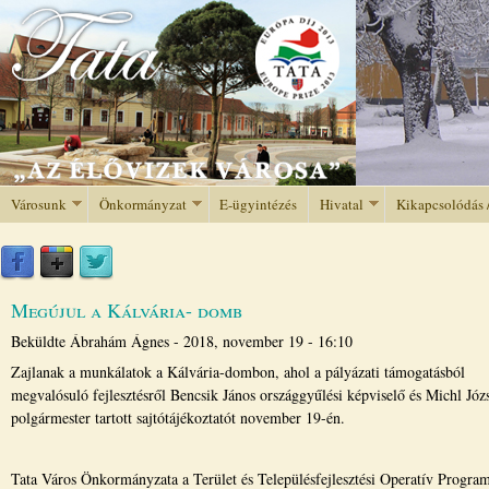
Jump to navigation
Városunk
Önkormányzat
E-ügyintézés
Hivatal
Kikapcsolódás 
Megújul a Kálvária- domb
Beküldte
Ábrahám Ágnes
-
2018, november 19 - 16:10
Zajlanak a munkálatok a Kálvária-dombon, ahol a pályázati támogatásból
megvalósuló fejlesztésről Bencsik János országgyűlési képviselő és Michl Józ
polgármester tartott sajtótájékoztatót november 19-én.
Tata Város Önkormányzata a Terület és Településfejlesztési Operatív Progra