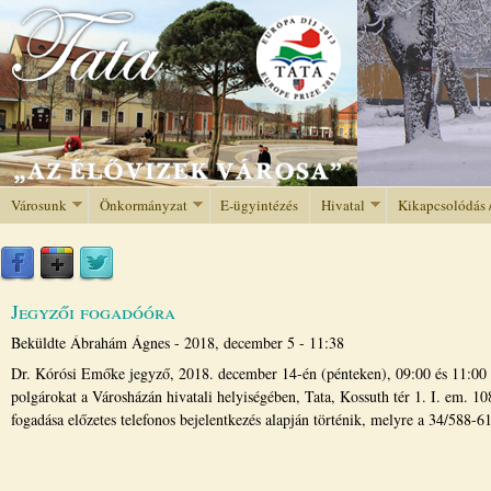
Jump to navigation
Városunk
Önkormányzat
E-ügyintézés
Hivatal
Kikapcsolódás 
Jegyzői fogadóóra
Beküldte
Ábrahám Ágnes
-
2018, december 5 - 11:38
Dr. Kórósi Emőke jegyző, 2018. december 14-én (pénteken), 09:00 és 11:00 ó
polgárokat a Városházán hivatali helyiségében, Tata, Kossuth tér 1. I. em. 1
fogadása előzetes telefonos bejelentkezés alapján történik, melyre a 34/588-6