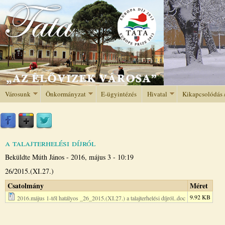
Jump to navigation
Városunk
Önkormányzat
E-ügyintézés
Hivatal
Kikapcsolódás 
a talajterhelési díjról
Beküldte
Múth János
-
2016, május 3 - 10:19
26/2015.(XI.27.)
Csatolmány
Méret
9.92 KB
2016.május 1-től hatályos _26_2015.(XI.27.) a talajterhelési díjról..doc