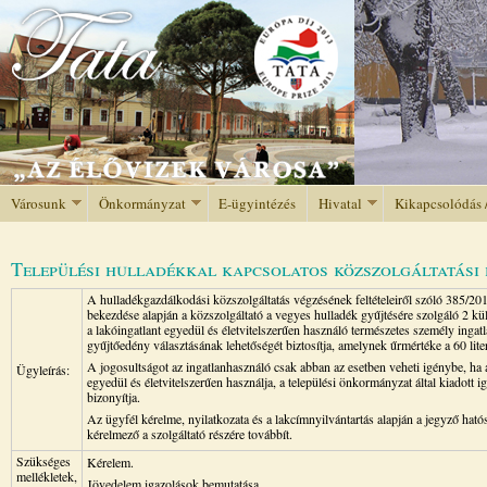
Jump to navigation
Városunk
Önkormányzat
E-ügyintézés
Hivatal
Kikapcsolódás 
Települési hulladékkal kapcsolatos közszolgáltatási
A hulladékgazdálkodási közszolgáltatás végzésének feltételeiről szóló 385/201
bekezdése alapján a közszolgáltató a vegyes hulladék gyűjtésére szolgáló 2 
a lakóingatlant egyedül és életvitelszerűen használó természetes személy ingat
gyűjtőedény választásának lehetőségét biztosítja, amelynek űrmértéke a 60 lit
A jogosultságot az ingatlanhasználó csak abban az esetben veheti igénybe, ha 
Ügyleírás:
egyedül és életvitelszerűen használja, a települési önkormányzat által kiadott i
bizonyítja.
Az ügyfél kérelme, nyilatkozata és a lakcímnyilvántartás alapján a jegyző hatósá
kérelmező a szolgáltató részére továbbít.
Szükséges
Kérelem.
mellékletek,
Jövedelem igazolások bemutatása.