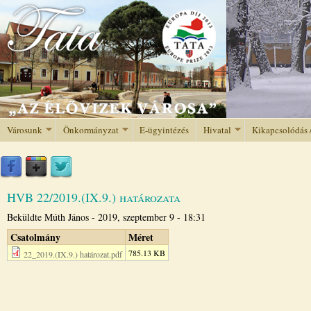
Jump to navigation
Városunk
Önkormányzat
E-ügyintézés
Hivatal
Kikapcsolódás 
HVB 22/2019.(IX.9.) határozata
Beküldte
Múth János
-
2019, szeptember 9 - 18:31
Csatolmány
Méret
785.13 KB
22_2019.(IX.9.) határozat.pdf