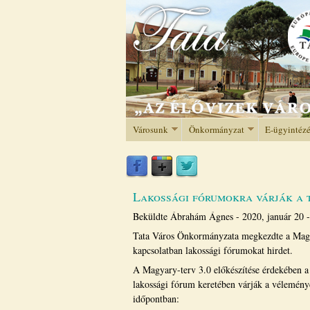
Városunk
Önkormányzat
E-ügyintéz
Lakossági fórumokra várják a t
Beküldte
Ábrahám Ágnes
-
2020, január 20 
Tata Város Önkormányzata megkezdte a Magyar
kapcsolatban lakossági fórumokat hirdet.
A Magyary-terv 3.0 előkészítése érdekében a t
lakossági fórum keretében várják a véleménye
időpontban: