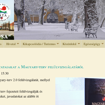
Jump to navigation
és
Hivatal
Kikapcsolódás / Turizmus
Közérdekű
Egészségügy
ataiakat a Magyary-terv felülvizsgálatáról
- 15:30
y-terv 2.0 felülvizsgálatát, mellyel
erv fejezeteit felülvizsgálják és
ket, javaslatokat az alábbi öt