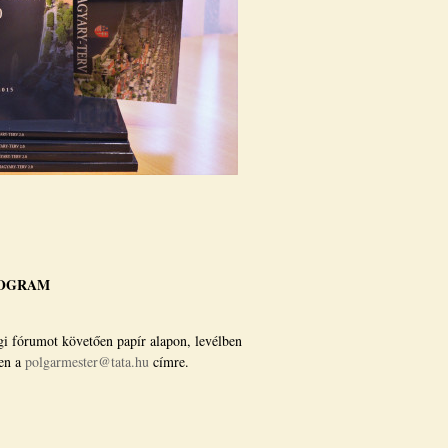
ROGRAM
ági fórumot követően papír alapon, levélben
ben a
polgarmester@tata.hu
címre.