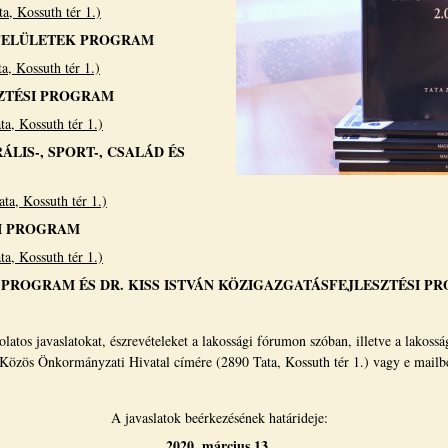
a, Kossuth tér 1.)
DFELÜLETEK PROGRAM
a, Kossuth tér 1.)
ZTÉSI PROGRAM
a, Kossuth tér 1.)
ÁLIS-, SPORT-, CSALÁD ÉS
ta, Kossuth tér 1.)
I PROGRAM
a, Kossuth tér 1.)
 PROGRAM ÉS DR. KISS ISTVÁN KÖZIGAZGATÁSFEJLESZTÉSI P
latos javaslatokat, észrevételeket a lakossági fórumon szóban, illetve a lakoss
i Közös Önkormányzati Hivatal címére (2890 Tata, Kossuth tér 1.) vagy e mail
A javaslatok beérkezésének határideje:
2020. március 13.