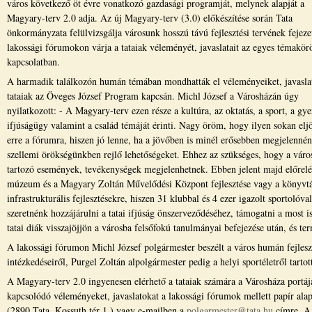
város következő öt évre vonatkozó gazdasági programját, melynek alapját a
Magyary-terv 2.0 adja. Az új Magyary-terv (3.0) előkészítése során Tata
önkormányzata felülvizsgálja városunk hosszú távú fejlesztési tervének fejezet
lakossági fórumokon várja a tataiak véleményét, javaslatait az egyes témakör
kapcsolatban.
A harmadik találkozón humán témában mondhatták el véleményeiket, javaslat
tataiak az Öveges József Program kapcsán. Michl József a Városházán úgy
nyilatkozott: - A Magyary-terv ezen része a kultúra, az oktatás, a sport, a gy
ifjúságügy valamint a család témáját érinti. Nagy öröm, hogy ilyen sokan elj
erre a fórumra, hiszen jó lenne, ha a jövőben is minél erősebben megjelennéne
szellemi örökségünkben rejlő lehetőségeket. Ehhez az szükséges, hogy a város
tartozó események, tevékenységek megjelenhetnek. Ebben jelent majd előrelépé
múzeum és a Magyary Zoltán Művelődési Központ fejlesztése vagy a könyvtár 
infrastrukturális fejlesztésekre, hiszen 31 klubbal és 4 ezer igazolt sporto
szeretnénk hozzájárulni a tatai ifjúság önszerveződéséhez, támogatni a most
tatai diák visszajöjjön a városba felsőfokú tanulmányai befejezése után, és ter
A lakossági fórumon Michl József polgármester beszélt a város humán fejles
intézkedéseiről, Purgel Zoltán alpolgármester pedig a helyi sportéletről tartott
A Magyary-terv 2.0 ingyenesen elérhető a tataiak számára a Városháza port
kapcsolódó véleményeket, javaslatokat a lakossági fórumok mellett papír al
(2890 Tata, Kossuth tér 1.) vagy e-mailben a
polgarmester@tata.hu
címre. A 