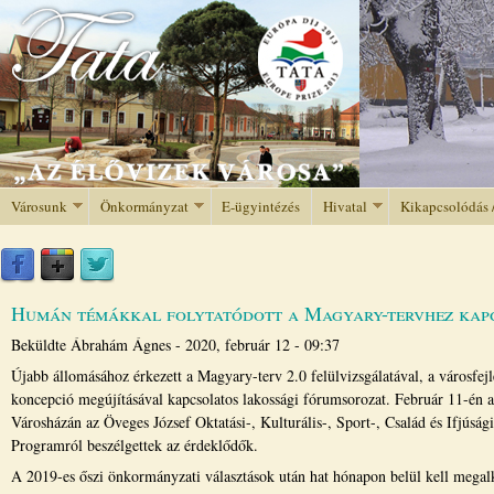
Jump to navigation
Városunk
Önkormányzat
E-ügyintézés
Hivatal
Kikapcsolódás 
Humán témákkal folytatódott a Magyary-tervhez kap
Beküldte
Ábrahám Ágnes
-
2020, február 12 - 09:37
Újabb állomásához érkezett a Magyary-terv 2.0 felülvizsgálatával, a városfejl
koncepció megújításával kapcsolatos lakossági fórumsorozat. Február 11-én a
Városházán az Öveges József Oktatási-, Kulturális-, Sport-, Család és Ifjúsági
Programról beszélgettek az érdeklődők.
A 2019-es őszi önkormányzati választások után hat hónapon belül kell megal