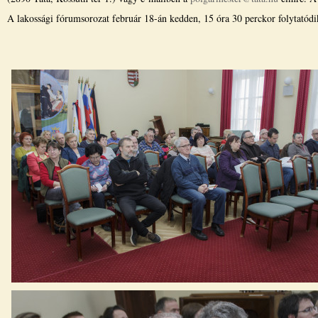
A lakossági fórumsorozat február 18-án kedden, 15 óra 30 perckor folytatódi