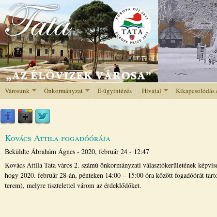
Jump to navigation
Városunk
Önkormányzat
E-ügyintézés
Hivatal
Kikapcsolódás 
Kovács Attila fogadóórája
Beküldte
Ábrahám Ágnes
-
2020, február 24 - 12:47
Kovács Attila Tata város 2. számú önkormányzati választókerületének képviselő
hogy 2020. február 28-án, pénteken 14:00 – 15:00 óra között fogadóórát tartok
terem), melyre tisztelettel várom az érdeklődőket.