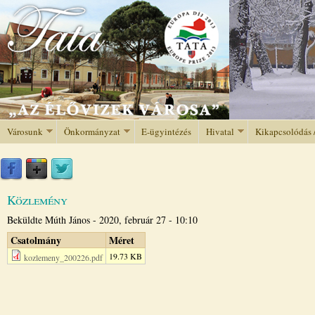
Jump to navigation
Városunk
Önkormányzat
E-ügyintézés
Hivatal
Kikapcsolódás 
Közlemény
Beküldte
Múth János
-
2020, február 27 - 10:10
Csatolmány
Méret
19.73 KB
kozlemeny_200226.pdf