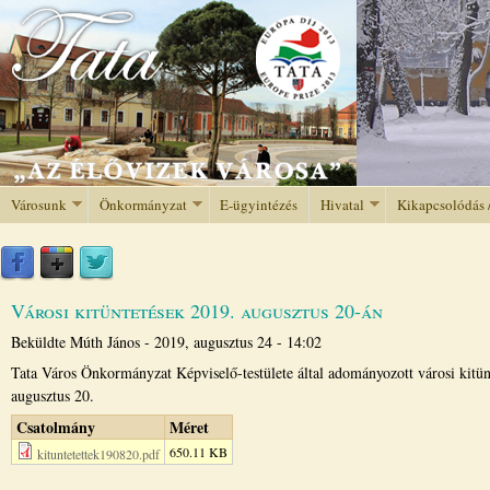
Jump to navigation
Városunk
Önkormányzat
E-ügyintézés
Hivatal
Kikapcsolódás 
Városi kitüntetések 2019. augusztus 20-án
Beküldte
Múth János
-
2019, augusztus 24 - 14:02
Tata Város Önkormányzat Képviselő-testülete által adományozott városi kitün
augusztus 20.
Csatolmány
Méret
650.11 KB
kituntetettek190820.pdf