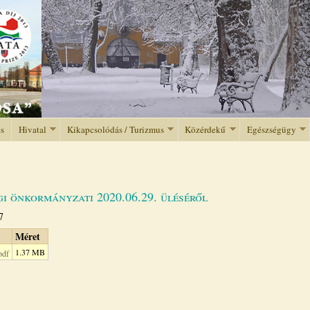
Jump to navigation
és
Hivatal
Kikapcsolódás / Turizmus
Közérdekű
Egészségügy
i önkormányzati 2020.06.29. üléséről
7
Méret
1.37 MB
pdf