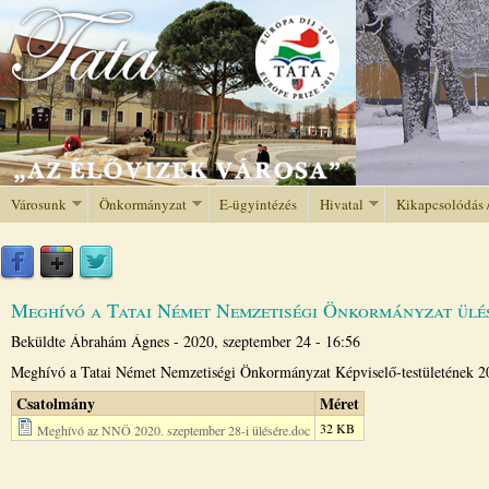
Jump to navigation
Városunk
Önkormányzat
E-ügyintézés
Hivatal
Kikapcsolódás 
Meghívó a Tatai Német Nemzetiségi Önkormányzat ülé
Beküldte
Ábrahám Ágnes
-
2020, szeptember 24 - 16:56
Meghívó a Tatai Német Nemzetiségi Önkormányzat Képviselő-testületének 20
Csatolmány
Méret
32 KB
Meghívó az NNÖ 2020. szeptember 28-i ülésére.doc