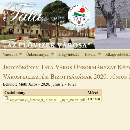
Jump to navigation
Városunk
Önkormányzat
E-ügyintézés
Hivatal
Kikapcsolódás 
Jegyzőkönyv Tata Város Önkormányzat Képvi
Városfejlesztési Bizottságának 2020. június
Beküldte
Múth János
-
2020, július 2 - 16:28
Csatolmány
Méret
1.97 MB
Jegyzőkönyv_bizottsági_2020.06.30_nyílt_PKVB.pdf