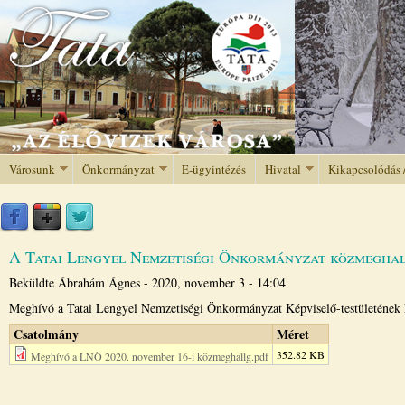
Jump to navigation
Városunk
Önkormányzat
E-ügyintézés
Hivatal
Kikapcsolódás 
A Tatai Lengyel Nemzetiségi Önkormányzat közmegha
Beküldte
Ábrahám Ágnes
-
2020, november 3 - 14:04
Meghívó a Tatai Lengyel Nemzetiségi Önkormányzat Képviselő-testületének 
Csatolmány
Méret
352.82 KB
Meghívó a LNÖ 2020. november 16-i közmeghallg.pdf