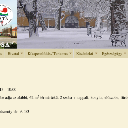
Jump to navigation
és
Hivatal
Kikapcsolódás / Turizmus
Közérdekű
Egészségügy
13 - 10:00
2
be adja az alábbi, 62 m
térmértékű, 2 szoba + nappali, konyha, előszoba, für
 9. 1/3