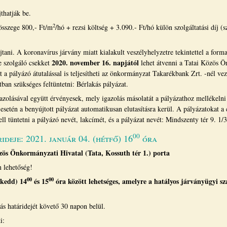
thatják be.
2
 összege 800,- Ft/m
/hó + rezsi költség + 3.090.- Ft/hó külön szolgáltatási díj (s
ani. A koronavírus járvány miatt kialakult veszélyhelyzetre tekintettel a for
2020. november 16. napjától
e szolgáló csekket
lehet átvenni a Tatai Közös Ö
jat a pályázó átutalással is teljesítheti az önkormányzat Takarékbank Zrt. -nél
ban szükséges feltüntetni: Bérlakás pályázat.
gazolásával együtt érvényesek, mely igazolás másolatát a pályázathoz mellékelni 
setén a benyújtott pályázat automatikusan elutasításra kerül. A pályázatokat a c
ll tüntetni a pályázó nevét, lakcímét, és a pályázat nevét: Mindszenty tér 9. 1/3
00
deje: 2021. január 04. (hétfő) 16
óra
zös Önkormányzati Hivatal (Tata, Kossuth tér 1.) porta
 lehetőség!
00
00
(kedd) 14
és 15
óra között lehetséges, amelyre a hatályos járványügyi sz
tás határidejét követő 30 napon belül.
i: