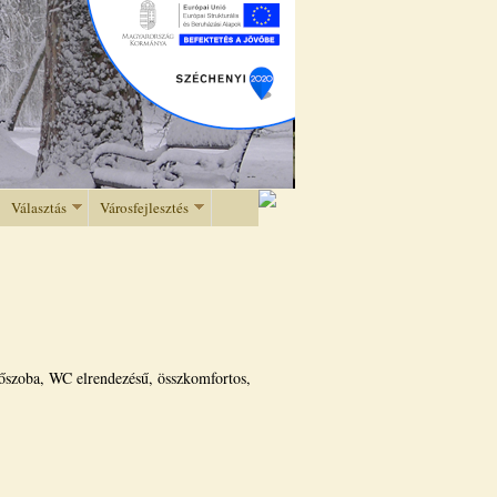
Választás
Városfejlesztés
dőszoba, WC elrendezésű, összkomfortos,