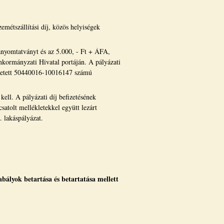
zemétszállítási díj, közös helyiségek
manyomtatványt és az 5.000, - Ft + ÁFA,
nkormányzati Hivatal portáján. A pályázati
 vezetett 50440016-10016147 számú
kell. A pályázati díj befizetésének
satolt mellékletekkel együtt lezárt
. lakáspályázat.
abályok betartása és betartatása mellett