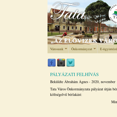
Városunk
Önkormányzat
E-ügyintéz
PÁLYÁZATI FELHÍVÁS
Beküldte
Ábrahám Ágnes
-
2020, november 
Tata Város Önkormányzata pályázat útján bér
költségelvű bérlakást:
Mindszenty tér.