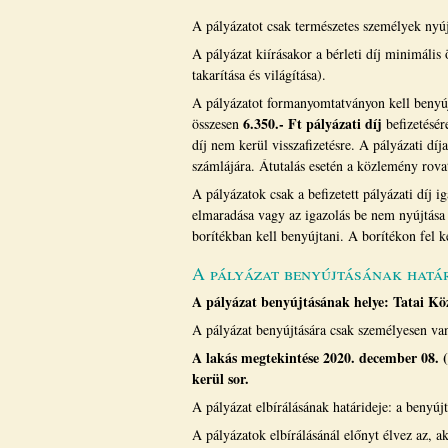
A pályázatot csak természetes személyek nyúj
A pályázat kiírásakor a bérleti díj minimális
takarítása és világítása).
A pályázatot formanyomtatványon kell benyújt
6.350.- Ft pályázati díj
összesen
befizetésér
díj nem kerül visszafizetésre. A pályázati dí
számlájára. Átutalás esetén a közlemény rovat
A pályázatok csak a befizetett pályázati díj i
elmaradása vagy az igazolás be nem nyújtása e
borítékban kell benyújtani. A borítékon fel ke
A pályázat benyújtásának határi
A pályázat benyújtásának helye: Tatai Kö
A pályázat benyújtására csak személyesen van
A lakás megtekintése 2020. december 08. 
kerül sor.
A pályázat elbírálásának határideje: a benyúj
A pályázatok elbírálásánál előnyt élvez az, ak