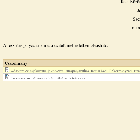
Tatai Közö
J
Sze
munk
A részletes pályázati kiírás a csatolt mellékletben olvasható.
Csatolmány
Adatkezelesi tajekoztato_jelentkezes_álláspályázathoz Tatai Közös Önkormányzati Hiva
Szervezési üi. pályázati kiírás. pályázati kiírás.docx