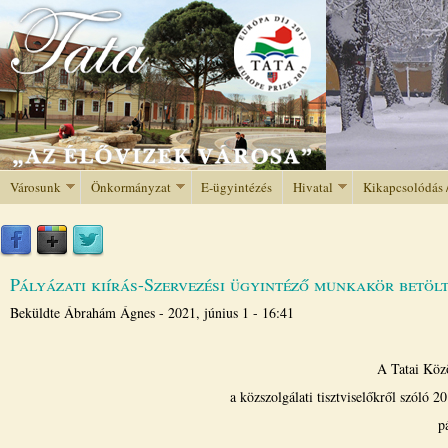
Jump to navigation
Városunk
Önkormányzat
E-ügyintézés
Hivatal
Kikapcsolódás 
Pályázati kiírás-Szervezési ügyintéző munkakör betöl
Beküldte
Ábrahám Ágnes
-
2021, június 1 - 16:41
A Tatai Köz
a közszolgálati tisztviselőkről szóló 
p