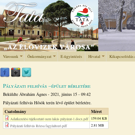
Jump to navigation
Városunk
Önkormányzat
E-ügyintézés
Hivatal
Kikapcsolódás 
Pályázati felhívás –épület bérletére
Beküldte
Ábrahám Ágnes
-
2021, június 15 - 09:42
Pályázati felhívás Hősök terén lévő épület bérletére.
Csatolmány
Méret
159.04 KB
Adatkezelési tájékoztató nem lakás pályázat-1.docx.pdf
2.81 MB
Pályázati felhívás Rózsa fagylaltozó.pdf