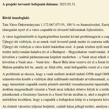
A projekt tervezett befejezési dátuma
: 2023.03.31.
Rövid összefoglaló
:
Tata Város Önkormányzata 1.172.067.073 Ft, 100 %-os finanszírozású, Európ
támogatást nyert el a város csapadékvíz elvezető hálózatának fejlesztésére.
A város legjelentősebb és legsürgősebben kezelni kívánt problémagócát a csap
Újhegyi úti vízfolyás, és az ennek vizét levezető patak meder és csatorna szűk
Újhegyi úti vízfolyás a város keleti határában ered. A patak részben nyílt med
terület mélyvonalán haladva éri el a Budapest – Hegyeshalom vasútvonalat. A 
követően a vasúttal párhuzamosan kiépített mederben – a Vasút utcai telkek v
követően a Vasút utca – Vasút köz – Bacsó Béla úton vezetve éri el a Szent Is
Malom-patakba köt be, amely az Által-érbe, mint befogadóba vezeti el a vize
A problémát az okozza, hogy a vasút melletti ároktól induló O50b majd O60b 
számottevően kisebb a vízfolyás által szállítandó mértékadó árvízhozamnál, ez
nagy intenzitású csapadék esetén jelentős mértékű visszaduzzasztás tapasztalh
árokban megemelkedő vízszint a Vasút utcai telkeket elöntve folyik le a terül
jelentkeznek a Gesztenye fasoron és a Szent István utcában is, ahol a meglévő
mértékben lecsökken, hogy a csapadék a fedlapokon kilép és a terepesést követ
Az érintett városrész teljesen beépített, családi házas jellegű terület, amelye