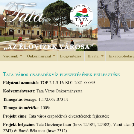
Jump to navigation
Városunk
Önkormányzat
E-ügyintézés
Hivatal
Kikapcsolódás 
Tata város csapadékvíz elvezetésének fejlesztése
Pályázati azonosító
: TOP-2.1.3-16-KO1-2021-00039
Kedvezményezett
: Tata Város Önkormányzata
Támogatás összege
: 1.172.067.073 Ft
Támogatás mértéke
: 100%
Projekt címe
: Tata város csapadékvíz elvezetésének fejlesztése
Projekt helyszíne
: Tata Gesztenye fasor (hrsz: 2248/1, 2248/2), Vasút utca 
2247) és Bacsó Béla utca (hrsz: 2312)