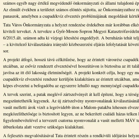
számos egyéb nagy értékű megvédendő önkormányzati és állami tulajdonú épít
Az elmúlt években a területet számos elöntés sújtotta, az Önkormányzathoz r
panaszok, amelyben a csapadékvíz elvezetés problémájának megoldását kérték 
Tata Város Önkormányzata a helyzet rendezése érdekében már korábban elkész
kiviteli terveket. A tervekre a Győr-Moson-Sopron Megyei Katasztrófavédel
6/2015.ált. számon adta ki vízjogi létesítési engedélyét. A beruházás tehát tel
– a kivitelező kiválasztására irányuló közbeszerzési eljárás lefolytatását köv
sor.
A projekt átfogó, hosszú távú célkitűzése, hogy az érintett városrész csapadék
utcáiban, az esővíz rendezett elvezetésével hosszútávon is biztosítsa az itt tal
javítsa az itt élő lakosság életminőségét. A projekt konkrét célja, hogy egy m
csapadékvíz elvezetési rendszer kerüljön kialakításra az érintett utcákban, am
képes elvezetni a befogadóba az egyszerre lehulló nagy mennyiségű csapadéko
A tervek szerint, a patak meglévő zártszelvényét át kell építeni, hogy a térsé
megszüntethetők legyenek. Az új zártszelvény nyomvonalának kiválasztásánál 
vasút melletti árok vizét a legrövidebb úton a Malom-patakba lehessen elveze
megközelíthetősége is biztosított legyen, az ne bekerített családi házas telke
figyelembevételével a tervezett csatorna nyomvonalát a vasút melletti MÁV t
útburkolata alatt vezetve szükséges kialakítani.
A fejlesztés megvalósításával Tata érintett részén a rendkívüli időjárási helyz