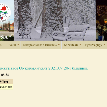
Jump to navigation
és
Hivatal
Kikapcsolódás / Turizmus
Közérdekű
Egészségügy
mzetiségi Önkormányzat 2021.09.20-i üléséről
- 08:54
Méret
490.05 KB