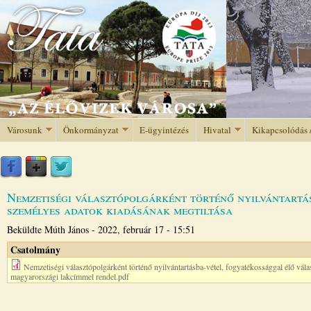
Jump to navigation
Városunk
Önkormányzat
E-ügyintézés
Hivatal
Kikapcsolódás 
Nemzetiségi választópolgárként történő nyilvántartás
személyes adatok kiadásának megtiltása
Beküldte
Múth János
-
2022, február 17 - 15:51
Csatolmány
Nemzetiségi választópolgárként történő nyilvántartásba-vétel, fogyatékossággal élő vála
magyarországi lakcímmel rendel.pdf